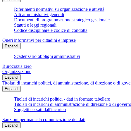
Riferimenti normativi su organizzazione e attività
Atti amministrativi generali
Documenti di programmazione strategico gestionale
Statuti e leggi regionali
Codice disciplinare e codice di condotta
Oneri informativi per cittadini e imprese
Espandi
Scadenzario obblighi amministrativi
Burocrazia zero
Organizzazione
Espandi
Titolari di incarichi politici, di amministrazione, di direzione o di gov
Espandi
Titolari di incarichi politici - dati in formato tabellare
Titolari di incarichi di amministrazione di direzione o di govern
Soggetti cessati dall'incarico
Sanzioni per mancata comunicazione dei dati
Espandi