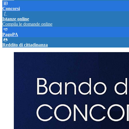
Concorsi
Istanze online
Compila le domande online
PagoPA
Reddito di cittadinanza