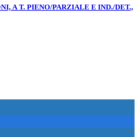
A T. PIENO/PARZIALE E IND./DET.,