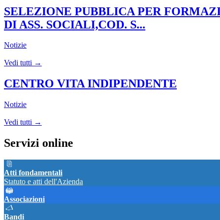
SELEZIONE PUBBLICA PER FORMAZION
DI ASS. SOCIALI,COD. S...
Notizie
Vedi tutti →
CENTRO VITA INDIPENDENTE
Notizie
Vedi tutti →
Servizi online
Atti fondamentali
Statuto e atti dell'Azienda
Associazioni
Bandi