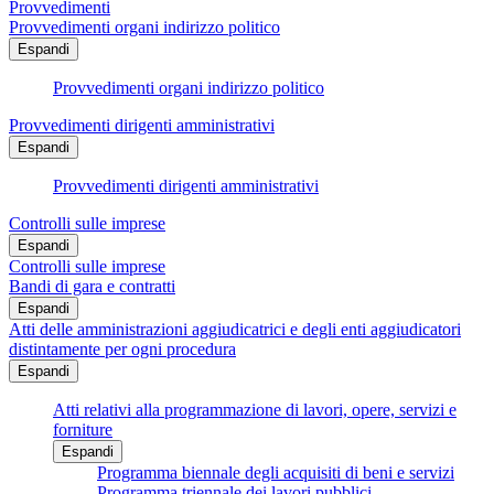
Provvedimenti
Provvedimenti organi indirizzo politico
Espandi
Provvedimenti organi indirizzo politico
Provvedimenti dirigenti amministrativi
Espandi
Provvedimenti dirigenti amministrativi
Controlli sulle imprese
Espandi
Controlli sulle imprese
Bandi di gara e contratti
Espandi
Atti delle amministrazioni aggiudicatrici e degli enti aggiudicatori
distintamente per ogni procedura
Espandi
Atti relativi alla programmazione di lavori, opere, servizi e
forniture
Espandi
Programma biennale degli acquisiti di beni e servizi
Programma triennale dei lavori pubblici