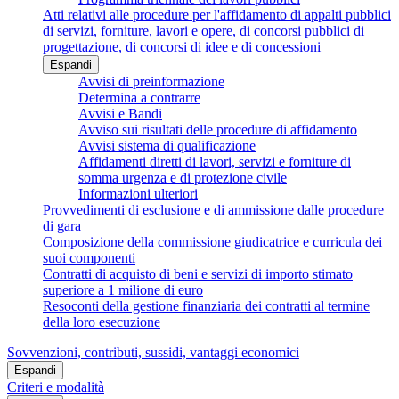
Atti relativi alle procedure per l'affidamento di appalti pubblici
di servizi, forniture, lavori e opere, di concorsi pubblici di
progettazione, di concorsi di idee e di concessioni
Espandi
Avvisi di preinformazione
Determina a contrarre
Avvisi e Bandi
Avviso sui risultati delle procedure di affidamento
Avvisi sistema di qualificazione
Affidamenti diretti di lavori, servizi e forniture di
somma urgenza e di protezione civile
Informazioni ulteriori
Provvedimenti di esclusione e di ammissione dalle procedure
di gara
Composizione della commissione giudicatrice e curricula dei
suoi componenti
Contratti di acquisto di beni e servizi di importo stimato
superiore a 1 milione di euro
Resoconti della gestione finanziaria dei contratti al termine
della loro esecuzione
Sovvenzioni, contributi, sussidi, vantaggi economici
Espandi
Criteri e modalità