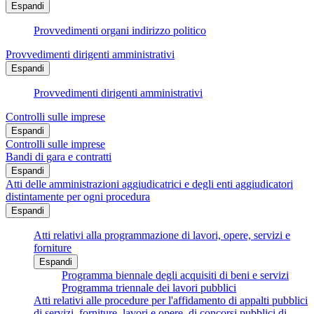
Espandi
Provvedimenti organi indirizzo politico
Provvedimenti dirigenti amministrativi
Espandi
Provvedimenti dirigenti amministrativi
Controlli sulle imprese
Espandi
Controlli sulle imprese
Bandi di gara e contratti
Espandi
Atti delle amministrazioni aggiudicatrici e degli enti aggiudicatori
distintamente per ogni procedura
Espandi
Atti relativi alla programmazione di lavori, opere, servizi e
forniture
Espandi
Programma biennale degli acquisiti di beni e servizi
Programma triennale dei lavori pubblici
Atti relativi alle procedure per l'affidamento di appalti pubblici
di servizi, forniture, lavori e opere, di concorsi pubblici di