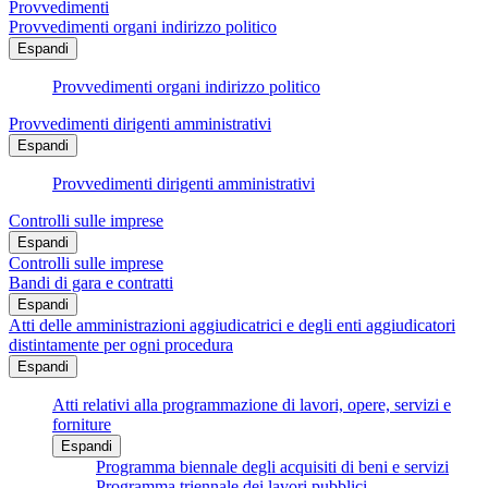
Provvedimenti
Provvedimenti organi indirizzo politico
Espandi
Provvedimenti organi indirizzo politico
Provvedimenti dirigenti amministrativi
Espandi
Provvedimenti dirigenti amministrativi
Controlli sulle imprese
Espandi
Controlli sulle imprese
Bandi di gara e contratti
Espandi
Atti delle amministrazioni aggiudicatrici e degli enti aggiudicatori
distintamente per ogni procedura
Espandi
Atti relativi alla programmazione di lavori, opere, servizi e
forniture
Espandi
Programma biennale degli acquisiti di beni e servizi
Programma triennale dei lavori pubblici