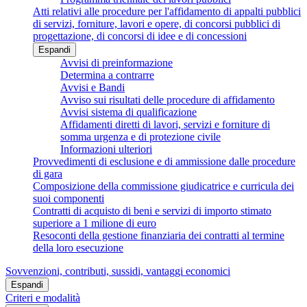
Atti relativi alle procedure per l'affidamento di appalti pubblici
di servizi, forniture, lavori e opere, di concorsi pubblici di
progettazione, di concorsi di idee e di concessioni
Espandi
Avvisi di preinformazione
Determina a contrarre
Avvisi e Bandi
Avviso sui risultati delle procedure di affidamento
Avvisi sistema di qualificazione
Affidamenti diretti di lavori, servizi e forniture di
somma urgenza e di protezione civile
Informazioni ulteriori
Provvedimenti di esclusione e di ammissione dalle procedure
di gara
Composizione della commissione giudicatrice e curricula dei
suoi componenti
Contratti di acquisto di beni e servizi di importo stimato
superiore a 1 milione di euro
Resoconti della gestione finanziaria dei contratti al termine
della loro esecuzione
Sovvenzioni, contributi, sussidi, vantaggi economici
Espandi
Criteri e modalità