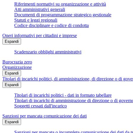
Riferimenti normativi su organizzazione e attività
Atti amministrativi generali
Documenti di programmazione strategico gestionale
Statuti e leggi regionali
Codice disciplinare e codice di condotta
Oneri informativi per cittadini e imprese
Espandi
Scadenzario obblighi amministrativi
Burocrazia zero
Organizzazione
Espandi
Titolari di incarichi politici, di amministrazione, di direzione o di gov
Espandi
Titolari di incarichi politici - dati in formato tabellare
Titolari di incarichi di amministrazione di direzione o di govern
Soggetti cessati dall'incarico
Sanzioni per mancata comunicazione dei dati
Espandi
Sanzioni per mancata o incompleta comunicazione dei dati da parte