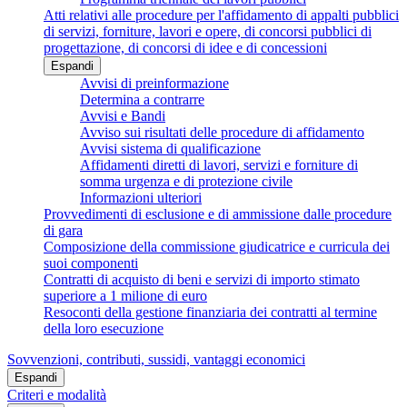
Atti relativi alle procedure per l'affidamento di appalti pubblici
di servizi, forniture, lavori e opere, di concorsi pubblici di
progettazione, di concorsi di idee e di concessioni
Espandi
Avvisi di preinformazione
Determina a contrarre
Avvisi e Bandi
Avviso sui risultati delle procedure di affidamento
Avvisi sistema di qualificazione
Affidamenti diretti di lavori, servizi e forniture di
somma urgenza e di protezione civile
Informazioni ulteriori
Provvedimenti di esclusione e di ammissione dalle procedure
di gara
Composizione della commissione giudicatrice e curricula dei
suoi componenti
Contratti di acquisto di beni e servizi di importo stimato
superiore a 1 milione di euro
Resoconti della gestione finanziaria dei contratti al termine
della loro esecuzione
Sovvenzioni, contributi, sussidi, vantaggi economici
Espandi
Criteri e modalità