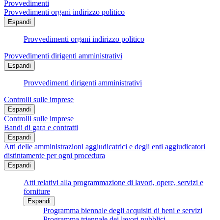
Provvedimenti
Provvedimenti organi indirizzo politico
Espandi
Provvedimenti organi indirizzo politico
Provvedimenti dirigenti amministrativi
Espandi
Provvedimenti dirigenti amministrativi
Controlli sulle imprese
Espandi
Controlli sulle imprese
Bandi di gara e contratti
Espandi
Atti delle amministrazioni aggiudicatrici e degli enti aggiudicatori
distintamente per ogni procedura
Espandi
Atti relativi alla programmazione di lavori, opere, servizi e
forniture
Espandi
Programma biennale degli acquisiti di beni e servizi
Programma triennale dei lavori pubblici