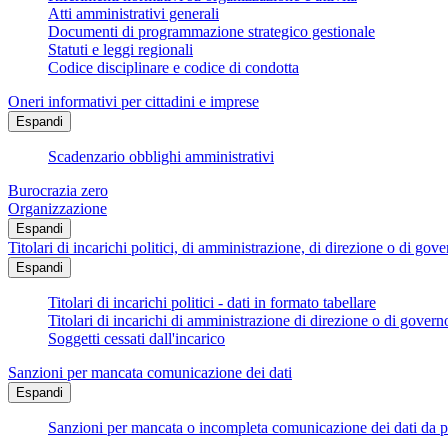
Atti amministrativi generali
Documenti di programmazione strategico gestionale
Statuti e leggi regionali
Codice disciplinare e codice di condotta
Oneri informativi per cittadini e imprese
Espandi
Scadenzario obblighi amministrativi
Burocrazia zero
Organizzazione
Espandi
Titolari di incarichi politici, di amministrazione, di direzione o di gov
Espandi
Titolari di incarichi politici - dati in formato tabellare
Titolari di incarichi di amministrazione di direzione o di govern
Soggetti cessati dall'incarico
Sanzioni per mancata comunicazione dei dati
Espandi
Sanzioni per mancata o incompleta comunicazione dei dati da parte