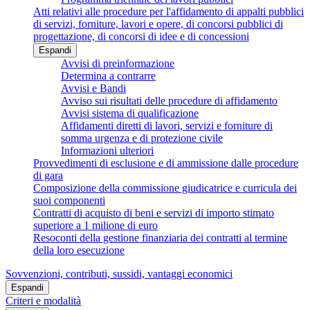
Atti relativi alle procedure per l'affidamento di appalti pubblici
di servizi, forniture, lavori e opere, di concorsi pubblici di
progettazione, di concorsi di idee e di concessioni
Espandi
Avvisi di preinformazione
Determina a contrarre
Avvisi e Bandi
Avviso sui risultati delle procedure di affidamento
Avvisi sistema di qualificazione
Affidamenti diretti di lavori, servizi e forniture di
somma urgenza e di protezione civile
Informazioni ulteriori
Provvedimenti di esclusione e di ammissione dalle procedure
di gara
Composizione della commissione giudicatrice e curricula dei
suoi componenti
Contratti di acquisto di beni e servizi di importo stimato
superiore a 1 milione di euro
Resoconti della gestione finanziaria dei contratti al termine
della loro esecuzione
Sovvenzioni, contributi, sussidi, vantaggi economici
Espandi
Criteri e modalità