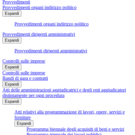
Provvedimenti
Provvedimenti organi indirizzo politico
Espandi
Provvedimenti organi indirizzo politico
Provvedimenti dirigenti amministrativi
Espandi
Provvedimenti dirigenti amministrativi
Controlli sulle imprese
Espandi
Controlli sulle imprese
Bandi di gara e contratti
Espandi
Atti delle amministrazioni aggiudicatrici e degli enti aggiudicatori
distintamente per ogni procedura
Espandi
Atti relativi alla programmazione di lavori, opere, servizi e
forniture
Espandi
Programma biennale degli acquisiti di beni e servizi
Programma triennale dei lavori pubblici