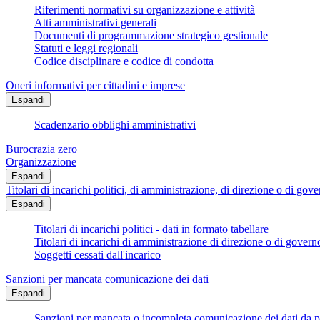
Riferimenti normativi su organizzazione e attività
Atti amministrativi generali
Documenti di programmazione strategico gestionale
Statuti e leggi regionali
Codice disciplinare e codice di condotta
Oneri informativi per cittadini e imprese
Espandi
Scadenzario obblighi amministrativi
Burocrazia zero
Organizzazione
Espandi
Titolari di incarichi politici, di amministrazione, di direzione o di gov
Espandi
Titolari di incarichi politici - dati in formato tabellare
Titolari di incarichi di amministrazione di direzione o di govern
Soggetti cessati dall'incarico
Sanzioni per mancata comunicazione dei dati
Espandi
Sanzioni per mancata o incompleta comunicazione dei dati da parte