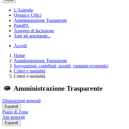
L'Azienda
Organi e Uffici
Amministrazione Trasparente
PagoPA
Assegno di Inclusione
Tutti gli argomenti...
Accedi
Home
Amministrazione Trasparente
Sovvenzioni, contributi, sussidi, vantaggi economici
Criteri e modalità
Criteri e modalità
Amministrazione Trasparente
Disposizioni generali
Espandi
Piano di Zona
Atti generali
Espandi