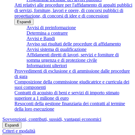
Atti relativi alle procedure per l'affidamento di appalti pubblici
di servizi, forniture, lavori e opere, di concorsi pubblici di
progettazione, di concorsi di idee e di concessioni
Espandi
Avvisi di preinformazione
Determina a contrarre
Avvisi e Bandi
Avviso sui risultati delle procedure di affidamento
Avvisi sistema di qualificazione
Affidamenti diretti di lavori, servizi e forniture di
somma urgenza e di protezione civile
Informazioni ulteriori
Provvedimenti di esclusione e di ammissione dalle procedure
di gara
Composizione della commissione giudicatrice e curricula dei
suoi componenti
Contratti di acquisto di beni e servizi di importo stimato
superiore a 1 milione di euro
Resoconti della gestione finanziaria dei contratti al termine
della loro esecuzione
Sovvenzioni, contributi, sussidi, vantaggi economici
Espandi
Criteri e modalità