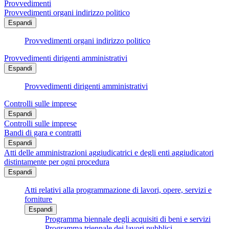
Provvedimenti
Provvedimenti organi indirizzo politico
Espandi
Provvedimenti organi indirizzo politico
Provvedimenti dirigenti amministrativi
Espandi
Provvedimenti dirigenti amministrativi
Controlli sulle imprese
Espandi
Controlli sulle imprese
Bandi di gara e contratti
Espandi
Atti delle amministrazioni aggiudicatrici e degli enti aggiudicatori
distintamente per ogni procedura
Espandi
Atti relativi alla programmazione di lavori, opere, servizi e
forniture
Espandi
Programma biennale degli acquisiti di beni e servizi
Programma triennale dei lavori pubblici